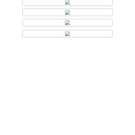
Copyright © 2016 MGV Eibiswald | Design und Umsetzung:
EDV, Web & more
- Eibiswald | Alle Rechte vorbehalten.